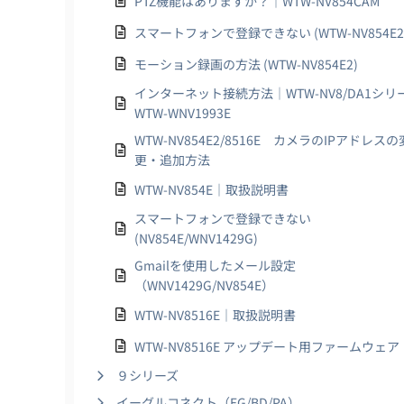
PTZ機能はありますか？｜WTW-NV854CAM
スマートフォンで登録できない (WTW-NV854E2
モーション録画の方法 (WTW-NV854E2)
インターネット接続方法│WTW-NV8/DA1シリ
WTW-WNV1993E
WTW-NV854E2/8516E カメラのIPアドレスの
更・追加方法
WTW-NV854E｜取扱説明書
スマートフォンで登録できない
(NV854E/WNV1429G)
Gmailを使用したメール設定
（WNV1429G/NV854E）
WTW-NV8516E｜取扱説明書
WTW-NV8516E アップデート用ファームウェア
９シリーズ
イーグルコネクト（EG/BD/PA）