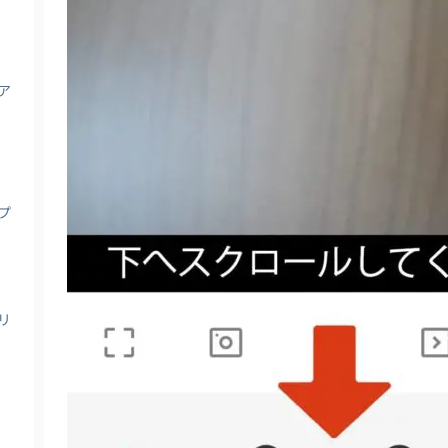
ア
プ
リ