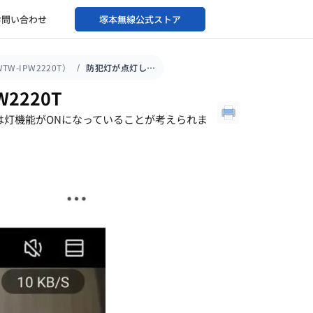
お問い合わせ
塚本無線公式ストア
W-IPW2220T）
防犯灯が点灯し続ける｜WTW-IPW2220T
2220T
は灯機能がONになっていることが考えられま