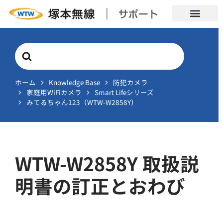
Search
For
ホーム
Knowledge Base
防犯カメラ
家庭用WiFiカメラ
Smart Lifeシリーズ
みてるちゃん123（WTW-W2858Y）
WTW-W2858Y 取扱説
明書の訂正とおわび