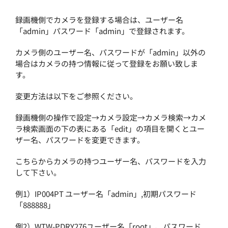
録画機側でカメラを登録する場合は、ユーザー名
「
admin
」パスワード「
admin
」で登録されます。
カメラ側のユーザー名、パスワードが「
admin
」以外の
場合はカメラの持つ情報に従って登録をお願い致しま
す。
変更方法は以下をご参照ください。
録画機側の操作で設定→カメラ設定→カメラ検索→カメ
ラ検索画面の下の表にある「
edit
」の項目を開くとユー
ザー名、パスワードを変更できます。
こちらからカメラの持つユーザー名、パスワードを入力
して下さい。
例
1）IP004PT
ユーザー名「
admin
」
,
初期パスワード
「
888888
」
例
2）WTW-PDRY276
ユーザー名「
root
」、パスワード