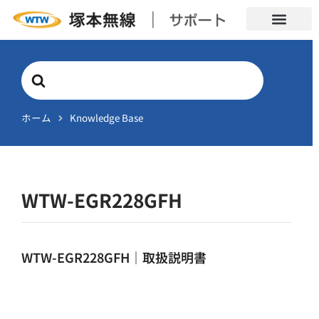
Search
For
ホーム
Knowledge Base
WTW-EGR228GFH
WTW-EGR228GFH｜取扱説明書