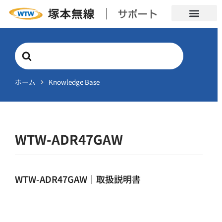
Search
For
ホーム
Knowledge Base
WTW-ADR47GAW
WTW-ADR47GAW｜取扱説明書